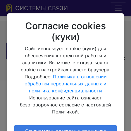
СИСТЕМЫ СВЯЗИ
Согласие cookies
Системы
Мы на
(куки)
📞 Телефон:
+7-
Связи:
г.
связи:
391-249-1040
Красноярск,
Сайт использует cookie (куки) для
ул. Весны, 2
📲
обеспечения корректной работы и
Тел.|WA|Telegram:
Работаем:
___
аналитики. Вы можете отказаться от
+79029904090
Пн-Пт:
cookie в настройках вашего браузера.
10:00–18:00
Подробнее:
Политика в отношении
обработки персональных данных и
Обратите внимание
политика конфиденциальности
Использование сайта означает
Страница работает в тестовом режиме.
безоговорочное согласие с настоящей
Больше инструкций, мануалов и схем будет
Политикой.
доступно через некоторое время.
Для того, чтобы найти нужную инструкцию,
используйте поиск по модели (работает в
Ознакомлен, согласен и принимаю