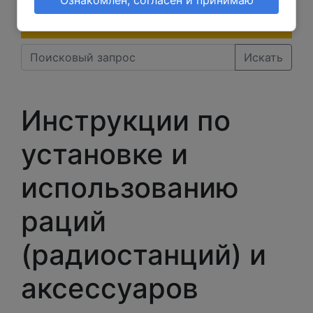
современных браузерах) 👇
Искать
Инструкции по
установке и
использованию
раций
(радиостанций) и
аксессуаров