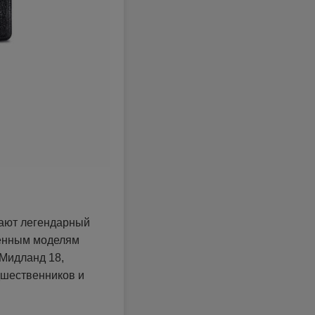
нают легендарный
ренным моделям
 Мидланд 18,
дшественников и