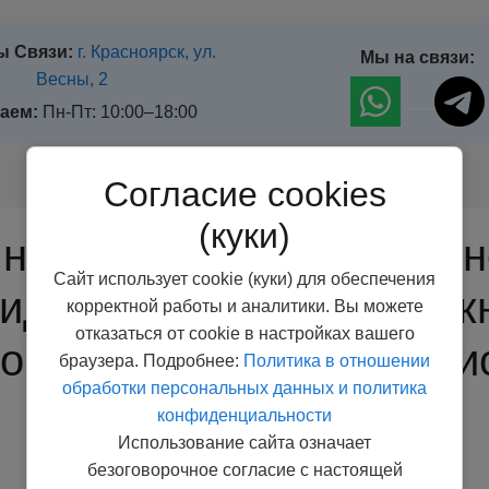
ы Связи:
г. Красноярск, ул.
Мы на связи:
Весны, 2
___
аем:
Пн-Пт: 10:00–18:00
Согласие cookies
(куки)
 настройка автомобиль
Сайт использует cookie (куки) для обеспечения
идланд 18: всё, что нуж
корректной работы и аналитики. Вы можете
отказаться от cookie в настройках вашего
ойщику, таксисту и тури
браузера. Подробнее:
Политика в отношении
обработки персональных данных и политика
конфиденциальности
Использование сайта означает
безоговорочное согласие с настоящей