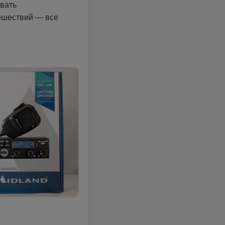
овать
ешествий — все