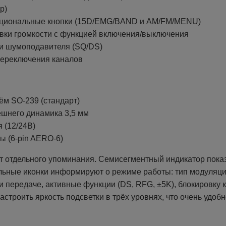
р)
циональные кнопки (15D/EMG/BAND и AM/FM/MENU)
овки громкости с функцией включения/выключения
ки шумоподавителя (SQ/DS)
переключения каналов
ём SO-239 (стандарт)
ешнего динамика 3,5 мм
 (12/24В)
ы (6-pin AERO-6)
т отдельного упоминания. Семисегментный индикатор пока
ельные иконки информируют о режиме работы: тип модуляци
и передаче, активные функции (DS, RFG, ±5K), блокировку 
астроить яркость подсветки в трёх уровнях, что очень удоб