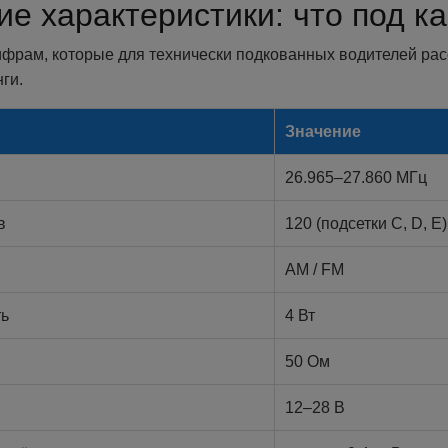
ие характеристики: что под к
ифрам, которые для технически подкованных водителей рас
ги.
Значение
26.965–27.860 МГц
в
120 (подсетки C, D, E)
AM / FM
ь
4 Вт
50 Ом
12–28 В