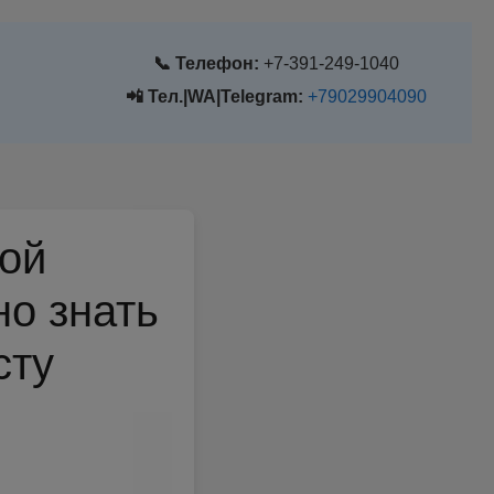
📞 Телефон:
+7-391-249-1040
📲 Тел.|WA|Telegram:
+79029904090
ной
но знать
сту