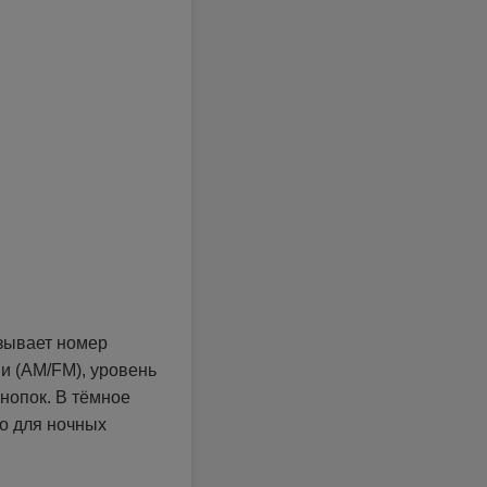
зывает номер
и (AM/FM), уровень
кнопок. В тёмное
но для ночных