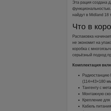
Эта рация создана дл
функциональностью.
найдут в Midland 18 
Что в кор
Распаковка начинает
не экономит на упак
коробка с многоязы
серьёзный подход пр
Комплектация вклю
Радиостанцию M
(114×43×180 мм,
Тангенту с ме
Монтажную ско
Крепление для
Кабель питани