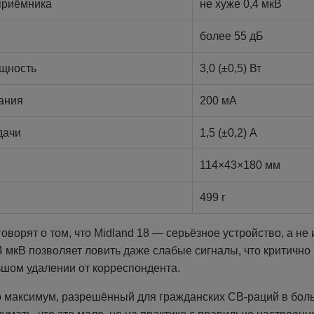
приёмника
не хуже 0,4 мкВ
более 55 дБ
щность
3,0 (±0,5) Вт
ания
200 мА
дачи
1,5 (±0,2) А
114×43×180 мм
499 г
оворят о том, что Midland 18 — серьёзное устройство, а не 
4 мкВ позволяет ловить даже слабые сигналы, что критично
ьшом удалении от корреспондента.
о максимум, разрешённый для гражданских CB-раций в бол