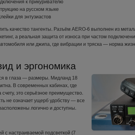
одключения к прикуривателю
трукцию на русском языке
лейки для энтузиастов
тить качество тангенты. Разъём AERO-6 выполнен из металл
кетинг, а реальная защита от износа при частом подключен
автомобиля или джипа, где вибрации и тряска — норма жизн
ид и эргономика
ся в глаза — размеры. Мидланд 18
ктна. В современных кабинах, где
 счету, это серьёзное преимущество.
ть не означает ущерб удобству — все
расположены логично и доступны.
й с настраиваемой подсветкой (7