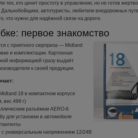
я тех, кто ценит простоту в управлении, но не готов жертв
 Дальнобойщики, автотуристы, любители внедорожных пут
то, что нужно для надёжной связи на дороге.
обке: первое знакомство
ся с приятного сюрприза — Midland
овке и комплектации. Картонная
чной информацией сразу выдаёт
оизводителя к своей продукции.
чает:
idland 18 в компактном корпусе
 вес 499 г)
таллическим разъёмом AERO-6
бу для установки в автомобиле
 тангенты
я с универсальным напряжением 12/24В