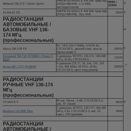
AM/FM 40-400ch E 4W DW, Циф.ШД
9980 /
?
Midland CB-272 / Optim Sprint
(ASQ)+NB/ANL, с Li АКБ,
11900
автоадаптером
AM/FM 40-400ch E 4W DW, Циф.ШД
ALAN-42 DS
8500
?
(ASQ)+NB/ANL, без АКБ
РАДИОСТАНЦИИ
АВТОМОБИЛЬНЫЕ /
БАЗОВЫЕ VHF 136-
**
174 МГц
(профессиональные)
M / VFO 136-173MHz, 5/10/45 Вт,
?
Alinco DR-135 FX
CTCSS/DCS, дисплей (спец. цена на
28050
период акции !)
Kenwood TM-710 (KT8900 / Parus T-
2 диапазона, M/VFO, 136-174 / 400-480
13000
9UV)
МГц, 20 Вт, CTCSS/DCS
4 диапазона (TX 27, 50, 144, 130 ; RX
_?
Круиз-98 / TYT TH-9800
+110, 800 MHz), M/VFO, 50 Вт,
29950
_
CTCSS/DCS, кросс-бэнд репитер
РАДИОСТАНЦИИ
РУЧНЫЕ VHF 136-174
МГц
(профессиональные)
80 кан. Прогр., 4 dB, CTCSS/DCS (с
VT-44H # V
9600
?
акб, ЗУ стакан)
2 диапазона, M/VFO, 136-174 / 400-480
Baofeng UV-5RE Plus
МГц, 4 Вт, CTCSS/DCS (с акб, ЗУ,
3990
гарн.), FM приемник
РАДИОСТАНЦИИ
АВТОМОБИЛЬНЫЕ /