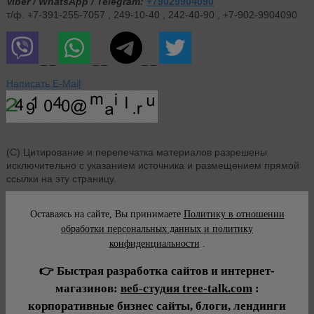
Viber / WhatsApp / Telegram:
+79029904090
т/ф. +7-391-255-7057 , 249-10-40 , 242-40-90 , +7-902-9904090
_ _
_ _
_ _
Написать E-Mail
(С) Цитирование и перепечатка материалов разрешены
исключительно с указанием источника и размещением прямой
ссылки на эту страницу.