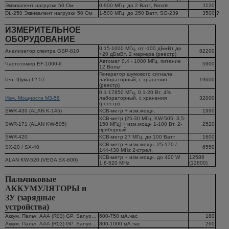
Эквивалент нагрузки 50 Ом
0-900 МГц, до 2 Ватт, Nmale
1120
DL-250 Эквивалент нагрузки 50 Ом
1-500 МГц, до 250 Ватт, SO-239
3500
?
ИЗМЕРИТЕЛЬНОЕ
ОБОРУДОВАНИЕ
0,15-1000 МГц, от -100 дБмВт до
Анализатор спектра GSP-810
82200
+20 дБмВт, 2 маркера (реестр)
Автомат 0,4 - 1000 МГц, питание
Частотомер EF-1000-6
5900
12 Вольт
Генератор шумового сигнала
Ген. Шума Г2-57
лабораторный, с хранения
19600
(реестр)
0,1-17850 МГц, 0,1-20 Вт, 4%,
Изм. Мощности М3-56
лабораторный, с хранения
32000
(реестр)
SWR-430 (ALAN K-145)
КСВ-метр + изм.мощн.
1990
КСВ-метр (25-30 МГц, KW-505: 3,5-
SWR-171 (ALAN KW-505)
150 МГц) + изм.мощн 1-100 Вт. 2-
2520
приборный
SWR-420
КСВ-метр 27 МГц, до 100 Ватт
1600
КСВ-метр + изм.мощн. 25-170 /
SX-20 / SX-40
6550
144-430 MHz 2-стрел.
КСВ-метр + изм.мощн. до 400 W
12586
ALAN KW-520 (VEGA SX-600)
1,8-520 MHz.
(12800)
Пальчиковые
АККУМУЛЯТОРЫ и
ЗУ (зарядные
устройства)
Аккум. Пальч. ААА (R03) GP, Sanyo…
600-750 мА.час
180
Аккум. Пальч. ААА (R03) GP, Sanyo…
800-1000 мА.час
260