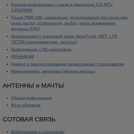
Краткая информация о связи в диапазоне 433 МГц
(LPD/PMR)
Рации PMR-446: назначение, использование без лицензии,
сетка частот, особенности, выбор, часто задаваемые
вопросы (FAQ)
Информация о транковой связи SmarTrunk, MPT, LTR,
TETRA (характеристики, частоты)
Информация о КВ-радиосвязи
РЕЧНИКАМ
Ремонт и диагностирование радиостанций (трансиверов)
Мини-репитер, репитеры (ретрансляторы)
АНТЕННЫ и МАЧТЫ
Общая информация
Фото образцов
СОТОВАЯ СВЯЗЬ
Информация о стандартах