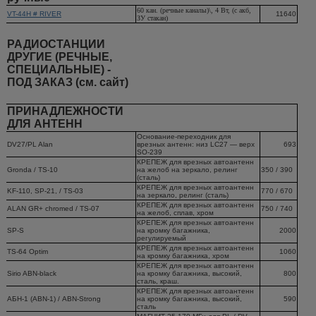
60 кан. (речные каналы)\, 4 Вт, (с акб,
VT-44H # RIVER
11640
ЗУ стакан)
РАДИОСТАНЦИИ
ДРУГИЕ (РЕЧНЫЕ,
СПЕЦИАЛЬНЫЕ) -
ПОД ЗАКАЗ (cм. сайт)
ПРИНАДЛЕЖНОСТИ
ДЛЯ АНТЕНН
Основание-переходник для
DV27/PL Alan
врезных антенн: низ LC27 — верх
693
SO-239
КРЕПЕЖ для врезных автоантенн
Gronda / TS-10
на желоб на зеркало, релинг
350 / 390
(сталь)
КРЕПЕЖ для врезных автоантенн
KF-110, SP-21, / TS-03
770 / 670
на зеркало, релинг (сталь)
КРЕПЕЖ для врезных автоантенн
ALAN GR+ chromed / TS-07
750 / 740
на желоб, сплав, хром
КРЕПЕЖ для врезных автоантенн
SP-S
на кромку багажника,
2000
регулируемый
КРЕПЕЖ для врезных автоантенн
TS-64 Optim
1060
на кромку багажника, хром
КРЕПЕЖ для врезных автоантенн
Sirio ABN-black
на кромку багажника, высокий,
800
сталь, краш.
КРЕПЕЖ для врезных автоантенн
АБН-1 (ABN-1) / ABN-Strong
на кромку багажника, высокий,
590
сталь