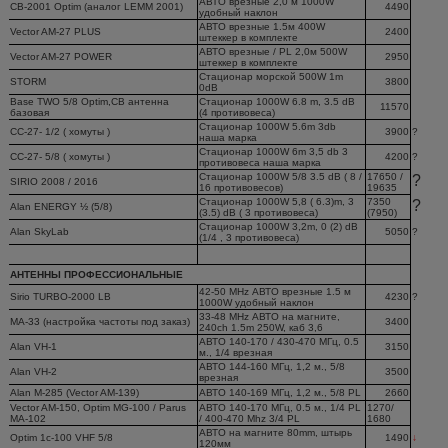
АВТО врезные 2,0 м 1000W
CB-2001 Optim (аналог LEMM 2001)
4490
удобный наклон
АВТО врезные 1.5м 400W
Vector AM-27 PLUS
2400
штеккер в комплекте
АВТО врезные / PL 2,0м 500W
Vector AM-27 POWER
2950
штеккер в комплекте
Стационар морской 500W 1m
STORM
3800
0dB
Base TWO 5/8 Optim,СВ антенна
Стационар 1000W 6.8 m, 3.5 dB
11570
базовая
(4 противовеса)
Стационар 1000W 5.6m 3db
CC-27- 1/2 ( хомуты )
3900
?
наша марка
Стационар 1000W 6m 3,5 db 3
CC-27- 5/8 ( хомуты )
4200
?
противовеса наша марка
Стационар 1000W 5/8 3.5 dB ( 8 /
17650 /
?
SIRIO 2008 / 2016
16 противовесов)
19635
Стационар 1000W 5,8 ( 6.3)m, 3
7350
?
Alan ENERGY ½ (5/8)
(3.5) dB ( 3 противовеса)
(7950)
Стационар 1000W 3,2m, 0 (2) dB
Alan SkyLab
5050
?
(1/4 , 3 противовеса)
АНТЕННЫ ПРОФЕССИОНАЛЬНЫЕ
42-50 MHz АВТО врезные 1.5 м
Sirio TURBO-2000 LB
4230
?
1000W удобный наклон
33-48 MHz АВТО на магните,
МА-33 (настройка частоты под заказ)
3400
240ch 1.5m 250W, каб 3,6
АВТО 140-170 / 430-470 МГц, 0.5
Alan VH-1
3150
м., 1/4 врезная
АВТО 144-160 МГц, 1,2 м., 5/8
Alan VH-2
3500
врезная
Alan M-285 (Vector AM-139)
АВТО 140-169 МГц, 1,2 м., 5/8 PL
2660
Vector AM-150, Optim MG-100 / Parus
АВТО 140-170 МГц, 0.5 м., 1/4 PL
1270/
MA-102
/ 400-470 Mhz 3/4 PL
1680
АВТО на магните 80mm, штырь
Optim 1c-100 VHF 5/8
1490
↓
120мм