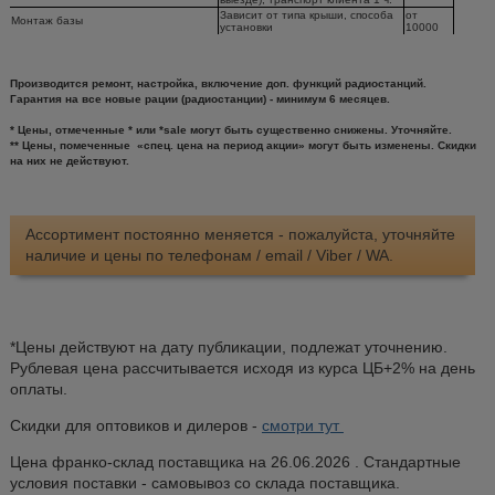
Зависит от типа крыши, способа
от
Монтаж базы
установки
10000
Производится ремонт, настройка, включение доп. функций радиостанций.
Гарантия на все новые рации (радиостанции) - минимум 6 месяцев.
* Цены, отмеченные * или *sale могут быть существенно снижены. Уточняйте.
** Цены, помеченные «cпец. цена на период акции» могут быть изменены. Скидки
на них не действуют.
Ассортимент постоянно меняется - пожалуйста, уточняйте
наличие и цены по телефонам / email / Viber / WA.
*Цены действуют на дату публикации, подлежат уточнению.
Рублевая цена рассчитывается исходя из курса ЦБ+2% на день
оплаты.
Скидки для оптовиков и дилеров -
смотри тут
Цена франко-склад поставщика на 26.06.2026 . Стандартные
условия поставки - самовывоз со склада поставщика.