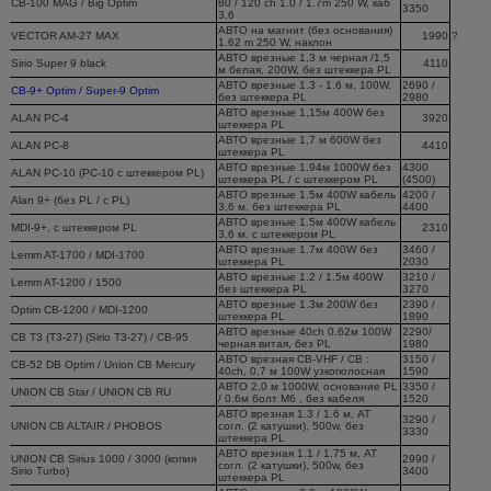
CB-100 MAG / Big Optim
80 / 120 ch 1.0 / 1.7m 250 W, каб
3350
3,6
АВТО на магнит (без основания)
VECTOR AM-27 MAX
1990
?
1.62 m 250 W, наклон
АВТО врезные 1,3 м черная /1,5
Sirio Super 9 black
4110
м белая, 200W, без штеккера PL
АВТО врезные 1.3 - 1.6 м, 100W,
2690 /
CB-9+ Optim / Super-9 Optim
без штеккера PL
2980
АВТО врезные 1,15м 400W без
ALAN PC-4
3920
штеккера PL
АВТО врезные 1,7 м 600W без
ALAN PC-8
4410
штеккера PL
АВТО врезные 1.94м 1000W без
4300
ALAN PC-10 (PC-10 с штеккером PL)
штеккера PL / с штеккером PL
(4500)
АВТО врезные 1.5м 400W кабель
4200 /
Alan 9+ (без PL / c PL)
3,6 м, без штеккера PL
4400
АВТО врезные 1.5м 400W кабель
MDI-9+, с штеккером PL
2310
3,6 м. c штеккером PL
АВТО врезные 1.7м 400W без
3460 /
Lemm AT-1700 / MDI-1700
штеккера PL
2030
АВТО врезные 1.2 / 1.5м 400W
3210 /
Lemm AT-1200 / 1500
без штеккера PL
3270
АВТО врезные 1.3м 200W без
2390 /
Optim CB-1200 / MDI-1200
штеккера PL
1890
АВТО врезные 40ch 0.62м 100W
2290/
CB T3 (T3-27) (Sirio T3-27) / CB-95
черная витая, без PL
1980
АВТО врезная CB-VHF / CB :
3150 /
CB-52 DB Optim / Union CB Mercury
40ch, 0,7 м 100W узкополосная
1590
АВТО 2,0 м 1000W, основание PL
3350 /
UNION CB Star / UNION CB RU
/ 0.6м болт М6 , без кабеля
1520
АВТО врезная 1.3 / 1.6 м, АТ
3290 /
UNION CB ALTAIR / PHOBOS
согл. (2 катушки), 500w, без
3330
штеккера PL
АВТО врезная 1.1 / 1.75 м, АТ
UNION CB Sirius 1000 / 3000 (копия
2990 /
согл. (2 катушки), 500w, без
Sirio Turbo)
3400
штеккера PL