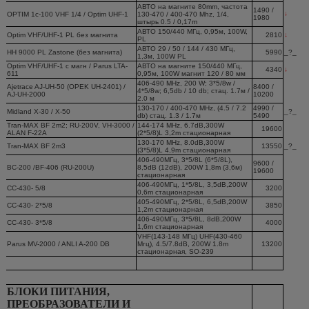
АВТО на магните 80mm, частота
1490 /
↓
OPTIM 1c-100 VHF 1/4 / Optim UHF-1
130-470 / 400-470 Mhz, 1/4,
1980
штырь 0.5 / 0,17m
АВТО 150/440 МГц, 0,95м, 100W,
Optim VHF/UHF-1 PL без магнита
2810
↓
PL
АВТО 29 / 50 / 144 / 430 МГц,
HH 9000 PL Zastone (без магнита)
5990
_?_
1,3м, 100W PL
Optim VHF/UHF-1 c магн / Parus LTA-
АВТО на магните 150/440 МГц,
4340
↓
611
0,95м, 100W магнит 120 / 80 мм
406-490 MHz, 200 W; 3*5/8w /
Ajetrace AJ-UH-50 (OPEK UH-2401) /
8400 /
4*5/8w; 6,5db / 10 db; стац. 1.7м /
AJ-UH-2000
10200
2.0 м
130-170 / 400-470 MHz, (4.5 / 7.2
4990 /
Midland X-30 / X-50
_?_
db) стац. 1.3 / 1.7м
5490
Tran-MAX BF 2m2; RU-200V, VH-3000 /
144-174 MHz, 6.7dB,300W
19600
ALAN F-22A
(2*5/8)L 3,2m стационарная
130-170 MHz, 8.0dB,300W
Tran-MAX BF 2m3
13550
_?_
(3*5/8)L 4,9m стационарная
406-490МГц, 3*5/8L (6*5/8L),
9600 /
BC-200 /BF-406 (RU-200U)
8,5dB (12dB), 200W 1,8m (3,6м)
19600
стационарная
406-490МГц, 1*5/8L, 3,5dB,200W
CC-430- 5/8
3200
0,6m стационарная
405-490МГц, 2*5/8L, 6,5dB,200W
CC-430- 2*5/8
3850
1,2m стационарная
406-490МГц, 3*5/8L, 8dB,200W
CC-430- 3*5/8
4000
1,6m стационарная
VHF(143-148 МГц) UHF(430-460
Parus MV-2000 / ANLI A-200 DB
Мгц), 4.5/7.8dB, 200W 1.8m
13200
стационарная, SO-239
БЛОКИ ПИТАНИЯ,
ПРЕОБРАЗОВАТЕЛИ И