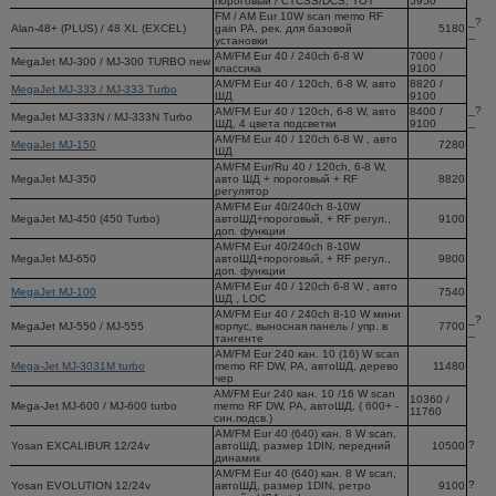
пороговый / CTCSS/DCS, TOT
5950
FM / AM Eur 10W scan memo RF
_?
Alan-48+ (PLUS) / 48 XL (EXCEL)
gain PA, рек. для базовой
5180
_
установки
AM/FM Eur 40 / 240ch 6-8 W
7000 /
MegaJet MJ-300 / MJ-300 TURBO new
классика
9100
AM/FM Eur 40 / 120ch, 6-8 W, авто
8820 /
MegaJet MJ-333 / MJ-333 Turbo
ШД
9100
_?
AM/FM Eur 40 / 120ch, 6-8 W, авто
8400 /
MegaJet MJ-333N / MJ-333N Turbo
_
ШД, 4 цвета подсветки
9100
AM/FM Eur 40 / 120ch 6-8 W , авто
MegaJet MJ-150
7280
ШД
AM/FM Eur/Ru 40 / 120ch, 6-8 W,
MegaJet MJ-350
авто ШД + пороговый + RF
8820
регулятор
AM/FM Eur 40/240ch 8-10W
MegaJet MJ-450 (450 Turbo)
автоШД+пороговый, + RF регул.,
9100
доп. функции
AM/FM Eur 40/240ch 8-10W
MegaJet MJ-650
автоШД+пороговый, + RF регул.,
9800
доп. функции
AM/FM Eur 40 / 120ch 6-8 W , авто
MegaJet MJ-100
7540
ШД , LOC
AM/FM Eur 40 / 240ch 8-10 W мини
_?
MegaJet MJ-550 / MJ-555
корпус, выносная панель / упр. в
7700
_
тангенте
AM/FM Eur 240 кан. 10 (16) W scan
Mega-Jet MJ-3031M turbo
memo RF DW, PA, автоШД, дерево
11480
чер
AM/FM Eur 240 кан. 10 /16 W scan
10360 /
Mega-Jet MJ-600 / MJ-600 turbo
memo RF DW, PA, автоШД, ( 600+ -
11760
син.подсв.)
AM/FM Eur 40 (640) кан. 8 W scan,
?
Yosan EXCALIBUR 12/24v
автоШД, размер 1DIN, передний
10500
динамик
AM/FM Eur 40 (640) кан. 8 W scan,
?
Yosan EVOLUTION 12/24v
автоШД, размер 1DIN, ретро
9100