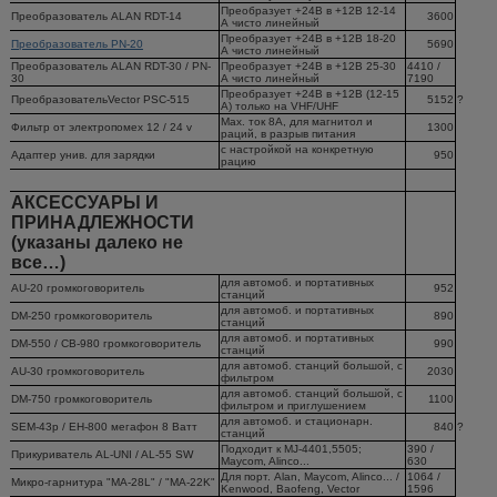
Преобразует +24В в +12В 12-14
Преобразователь ALAN RDT-14
3600
А чисто линейный
Преобразует +24В в +12В 18-20
Преобразователь PN-20
5690
А чисто линейный
Преобразователь ALAN RDT-30 / PN-
Преобразует +24В в +12В 25-30
4410 /
30
А чисто линейный
7190
Преобразует +24В в +12В (12-15
ПреобразовательVector PSC-515
5152
?
А) только на VHF/UHF
Max. ток 8А, для магнитол и
Фильтр от электропомех 12 / 24 v
1300
раций, в разрыв питания
с настройкой на конкретную
Адаптер унив. для зарядки
950
рацию
АКСЕССУАРЫ И
ПРИНАДЛЕЖНОСТИ
(указаны далеко не
все…)
для автомоб. и портативных
AU-20 громкоговоритель
952
станций
для автомоб. и портативных
DM-250 громкоговоритель
890
станций
для автомоб. и портативных
DM-550 / CB-980 громкоговоритель
990
станций
для автомоб. станций большой, с
AU-30 громкоговоритель
2030
фильтром
для автомоб. станций большой, с
DM-750 громкоговоритель
1100
фильтром и приглушением
для автомоб. и стационарн.
SEM-43p / EH-800 мегафон 8 Ватт
840
?
станций
Подходит к MJ-4401,5505;
390 /
Прикуриватель АL-UNI / AL-55 SW
Maycom, Alinco...
630
Для порт. Alan, Maycom, Alinco... /
1064 /
Микро-гарнитура "МА-28L" / "MA-22K"
Kenwood, Baofeng, Vector
1596