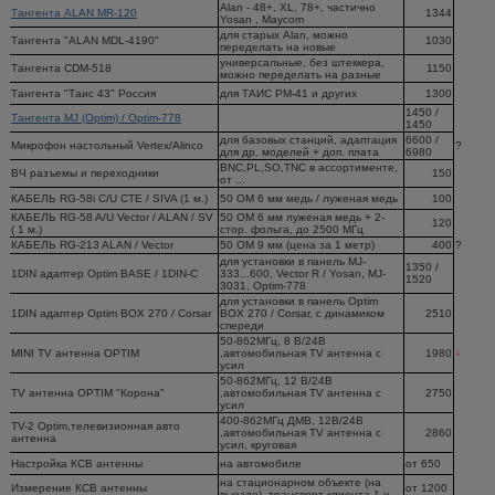
Alan - 48+, XL, 78+, частично
Тангента ALAN MR-120
1344
Yosan , Maycom
для старых Alan, можно
Тангента "ALAN MDL-4190"
1030
переделать на новые
универсальные, без штеккера,
Тангента CDM-518
1150
можно переделать на разные
Тангента "Таис 43" Россия
для ТАИС РМ-41 и других
1300
1450 /
Тангента MJ (Optim) / Optim-778
1450
для базовых станций, адаптация
6600 /
Микрофон настольный Vertex/Alinco
?
для др. моделей + доп. плата
6980
BNC,PL,SO,TNC в ассортименте,
ВЧ разъемы и переходники
150
от ...
КАБЕЛЬ RG-58i C/U CTE / SIVA (1 м.)
50 ОМ 6 мм медь / луженая медь
100
КАБЕЛЬ RG-58 A/U Vector / ALAN / SV
50 ОМ 6 мм луженая медь + 2-
120
( 1 м.)
стор. фольга, до 2500 МГц
КАБЕЛЬ RG-213 ALAN / Vector
50 ОМ 9 мм (цена за 1 метр)
400
?
для установки в панель MJ-
1350 /
1DIN адаптер Optim BASE / 1DIN-C
333...600, Vector R / Yosan, MJ-
1520
3031, Optim-778
для установки в панель Optim
1DIN адаптер Optim BOX 270 / Corsar
BOX 270 / Corsar, с динамиком
2510
спереди
50-862МГц, 8 B/24В
↓
MINI TV антенна OPTIM
,автомобильная TV антенна с
1980
усил
50-862МГц, 12 B/24В
TV антенна OPTIM "Корона"
,автомобильная TV антенна с
2750
усил
400-862МГц ДМВ, 12B/24В
TV-2 Optim,телевизионная авто
,автомобильная TV антенна с
2860
антенна
усил, круговая
Настройка КСВ антенны
на автомобиле
oт 650
на стационарном объекте (на
Измерение КСВ антенны
от 1200
выезде), транспорт клиента 1 ч.