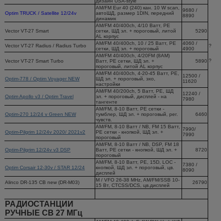
дизайн USA-style
AM/FM Eur 40 (240) кан. 10 W scan,
9680 /
Optim TRUCK / Satellite 12/24v
автоШД, размер 1DIN, передний
8890
динамик
АМ/FM 40/400ch, 4/10 Ватт, РЕ
Vector VT-27 Smart
сетки, ШД эл. + пороговый, литой
5290
AL корпус
АМ/FM 40/400ch, 10 / 25 Ватт, РЕ
4060 /
Vector VT-27 Radius / Radius Turbo
?
сетки, ШД эл. + пороговый
4900
АМ/FM 40/400ch, 4/20FM (8AM)
?
Vector VT-27 Smart Turbo
Ватт, РЕ сетки, ШД эл. +
5890
пороговый, литой AL корпус
АМ/FM 40/400ch, 4-20-45 Ватт, РЕ,
12500 /
Optim-778 / Optim Voyager NEW
ШД эл. + пороговый, эхо,
11620
настройки
АМ/FM 40/200ch, 5 Ватт, РЕ, ШД
12240 /
Optim Apollo v3 / Optim Travel
эл. + пороговый, дисплей - на
7980
тангенте
АМ/FM, 8-10 Ватт, РЕ сетки -
Optim-270 12/24 v Green NEW
тумблер, ШД эл. + пороговый, рег.
6460
чувств.
АМ/FM, 8-10 Ватт / NB, FM 15 Ватт,
7990/
Optim-Pilgrim 12/24v 2020/ 2021v2
РЕ сетки - кнопкой, ШД эл. +
7990
пороговый
АМ/FM, 8-10 Ватт / NB, DSP, FM 18
Optim-Pilgrim 12/24v v3 DSP
Ватт, РЕ сетки - кнопкой, ШД эл. +
8720
пороговый
АМ/FM, 8-10 Ватт, РЕ, 15D, LOC -
7380 /
Optim Corsair 12-30v / STAR 12/24
кнопкой, ШД эл. + пороговый, цв.
8090
дисплей
M / VFO 26-38 MHz, AM/FM/SSB 10-
Alinco DR-135 CB new (DR-M03)
26790
15 Вт, CTCSS/DCS, цв.дисплей
РАДИОСТАНЦИИ
РУЧНЫЕ СВ 27 МГц