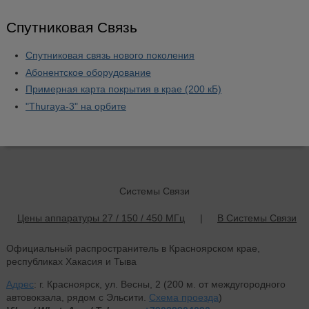
Спутниковая Связь
Спутниковая связь нового поколения
Абонентское оборудование
Примерная карта покрытия в крае (200 кБ)
"Thuraya-3" на орбите
Системы Связи
Цены аппаратуры 27 / 150 / 450 МГц
|
В Системы Связи
Официальный распространитель в Красноярском крае,
республиках Хакасия и Тыва
Адрес
: г. Красноярск, ул. Весны, 2 (200 м. от междугородного
автовокзала, рядом с Эльсити.
Схема проезда
)