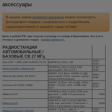
аксессуары
В нашем новом
интернет-магазине
можно посмотреть
фотографии товаров, ознакомиться с подробными
характеристиками и заказать товар онлайн
Цены в рублях РФ, при отгрузке в розницу со склада в Красноярске, без учета
оптовых и дилерских скидок.
Скидки смотри тут.
РАДИОСТАНЦИИ
АВТОМОБИЛЬНЫЕ /
БАЗОВЫЕ СВ 27 МГц
4450 /
Alan-100+ / MIDLAND M-ZERO PLUS
AM/FM Eur 40ch, 4W
5100
AM/FM Eur 400 ch ASQ 10W
5740 /
Midland M-Mini / Midland-18
маленький / 4W 12/24 v
5590
АМ/FM, 4/10 Ватт, 40/400 ch ШД
3980 /
Albrecht AE-4200 / AE 6310
пороговый /+ASQ, компакт. корпус,
4690
Германия/Филиппины
АМ/FM, 10 Ватт, 40 ch ШД +ASQ /
4060 /
AnyTone АТ-310М / 608M
608M - CTCSS, DCS, DTMF, DW,
8100
TOT
AM/FM Eur 400 ch ASQ 10W, инв.
Midland M-10
дисплей, c USB и K-разъемом
5980
гарнитуры
AM/FM Eur 400 ch ASQ+NB/ANL,
Midland M-20
10W, инв. дисплей c S-метром, c
6900
USB и K-разъемом гарнитуры
АМ/FM, 10 Ватт, ШД эл. +
5200 /
Midland 278 ASQ / CB-200