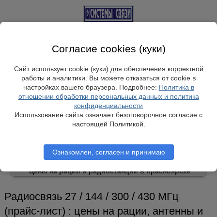
Системы Связи:
г. Красноярск, ул. Весны, 2
Согласие cookies (куки)
Работаем:
Пн-Пт: 10:00–18:00
Сайт использует cookie (куки) для обеспечения корректной
Мы на связи:
работы и аналитики. Вы можете отказаться от cookie в
настройках вашего браузера. Подробнее:
Политика в
отношении обработки персональных данных и политика
___
конфиденциальности
Телефон:
+7-391-249-1040
Использование сайта означает безоговорочное согласие с
Тел.|WA|Telegram:
+79029904090
настоящей Политикой.
Ознакомлен, согласен и принимаю
← В Системы Связи / на главную
Цены на рации и радиостанции в Красноярске
Радиосвязь 27 / 144 / 300 / 430 MГц
(прайс-лист) : цены на рации, антенны и