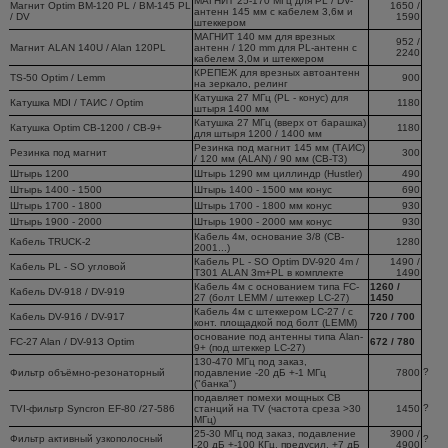
МАГНИТ 25-170 МГц для PL / DV-
Магнит Optim BM-120 PL / BM-145 PL
1650 /
антенн 145 мм c кабелем 3,6м и
/ DV
1590
штеккером
МАГНИТ 140 мм для врезных
952 /
Магнит ALAN 140U / Alan 120PL
антенн / 120 mm для PL-антенн c
2240
кабелем 3,0м и штеккером
КРЕПЕЖ для врезных автоантенн
TS-50 Optim / Lemm
900
на зеркало, релинг
Катушка 27 МГц (PL - конус) для
Катушка MDI / ТАИС / Optim
1180
штыря 1400 мм
Катушка 27 МГц (вверх от барашка)
Катушка Optim CB-1200 / CB-9+
1180
для штыря 1200 / 1400 мм
Резинка под магнит 145 мм (ТАИС)
Резинка под магнит
300
/ 120 мм (ALAN) / 90 мм (CB-T3)
Штырь 1200
Штырь 1290 мм циллиндр (Hustler)
490
Штырь 1400 - 1500
Штырь 1400 - 1500 мм конус
690
Штырь 1700 - 1800
Штырь 1700 - 1800 мм конус
930
Штырь 1900 - 2000
Штырь 1900 - 2000 мм конус
930
Кабель 4м, основание 3/8 (CB-
Кабель TRUCK-2
1280
2001...)
Кабель PL - SO Optim DV-920 4m /
1490 /
Кабель PL - SO угловой
Т301 ALAN 3m+PL в комплекте
1490
Кабель 4м c основанием типа FC-
1260 /
Кабель DV-918 / DV-919
27 (болт LEMM / штеккер LC-27)
1450
Кабель 4м c штеккером LC-27 / с
Кабель DV-916 / DV-917
720 / 700
конт. площадкой под болт (LEMM)
основание под антенны типа Alan-
FC-27 Alan / DV-913 Optim
672 / 780
9+ (под штеккер LC-27)
130-470 МГц под заказ,
?
Фильтр объёмно-резонаторный
подавление -20 дБ +-1 МГц
7800
("банка")
подавляет помехи мощных CB
?
TVI-фильтр Syncron EF-80 /27-586
станций на TV (частота среза >30
1450
МГц)
25-30 МГц под заказ, подавление
3900 /
Фильтр активный узкополосный
?
-20 дБ +-100 КГц, предусил. +7 дБ
4900