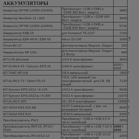
АККУМУЛЯТОРЫ
Преобразует +12В (+24В) в
Инвертор OPTIM 12/300 (24/300)
3880
~220В 300 Ватт, защита
Преобразует +12В в ~220В 600
Инвертор NeoDrive 12 / 600
3600
Ватт, защита
Преобразует +12В (+24В) в
Инвертор OPTIM 12/800 (24/800)
5720
~220В 800 Ватт, защита
Аккумулятор KNB-15
для Kenwood TK-2107
2100
?
Аккумулятор EBP-48-N / EBP-50
Alinco DJ-195
3080
Отсек BC-12
Для портативных Maycom, Dragon
220
Для портативных Maycom, Dragon
Аккумуляторы NP-126c
990
12 Вольт
БП К-35 (Италия)
1/2/3 A трансформат.
3640
4200 /
БП ALAN К-45 / Syncron EPS-35
2/4/6 A трансформат.
4400
?
БП ТАИС ИП-3-И
5/6 A импульсный
1900
7/9 A, 10А пиковый ток,
БП ALAN К-75 / Optim PS-10
трансформаторный, для CB, КВ
7130
раций
БП Syncron EPS-1012 / K-105
10/12 A трансформат.
9646
БП Syncron EPS-2022-м / K-205
20/22 A трансформат.
11970
?
БП ALAN K-305
28 / 30 A трансформат.
13986
22/27 A импульсный, с вых. на
БП VEGA PSS 825 BB
9600
?
резервную батарею
?
БП VEGA PSS 815
15/18 A импульсный
9450
Преобразует +24В в +12В 4-5 А
Преобразователь PN-5
2850
чисто линейный
Преобразователь RDT-10, RT-10 /
Преобразует +24В в +12В 7-10 А
3400 /
PN10
чисто линейный
3600
Преобразует +24В в +12В 10-12
Преобразователь ПН 24/12-12
3200
А малошум. импульсный