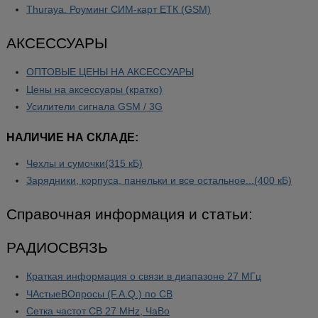
Thuraya. Роуминг СИМ-карт ЕТК (GSM)
АКСЕССУАРЫ
ОПТОВЫЕ ЦЕНЫ НА АКСЕССУАРЫ
Цены на аксессуары (кратко)
Усилители сигнала GSM / 3G
НАЛИЧИЕ НА СКЛАДЕ:
Чехлы и сумочки(315 кБ)
Зарядники, корпуса, панельки и все остальное...(400 кБ)
Справочная информация и статьи:
РАДИОСВЯЗЬ
Краткая информация о связи в диапазоне 27 МГц
ЧАстыеВОпросы (F.A.Q.) по CB
Сетка частот CB 27 MHz, ЧаВо