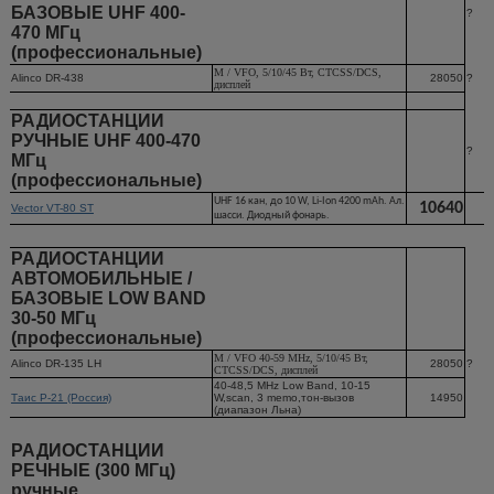
БАЗОВЫЕ UHF 400-
?
470 МГц
(профессиональные)
M / VFO, 5/10/45 Вт, CTCSS/DCS,
Alinco DR-438
28050
?
дисплей
РАДИОСТАНЦИИ
РУЧНЫЕ UHF 400-470
?
МГц
(профессиональные)
UHF 16 кан, до 10 W, Li-Ion 4200 mAh. Ал.
10640
Vector VT-80 ST
шасси. Диодный фонарь.
РАДИОСТАНЦИИ
АВТОМОБИЛЬНЫЕ /
БАЗОВЫЕ LOW BAND
30-50 МГц
(профессиональные)
M / VFO 40-59 MHz, 5/10/45 Вт,
Alinco DR-135 LH
28050
?
CTCSS/DCS, дисплей
40-48,5 MHz Low Band, 10-15
Таис Р-21 (Россия)
W,scan, 3 memo,тон-вызов
14950
(диапазон Льна)
РАДИОСТАНЦИИ
РЕЧНЫЕ (300 МГц)
ручные