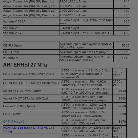
Аккум. Пальч. АА (R6) GP, Energizer
1300-1800 мА.час
340
Аккум. Пальч. АА (R6) GP, Energizer
1900-2300 мА.час
400
Аккум. Пальч. АА (R6) GP, Energizer
2400-2500 мА.час
420
Аккум. Пальч. АА (R6) GP, Energizer
2600-2700 мА.час
430
1/2/3/4 аккум. , инд. стабилизаторы
Vanson V 629A
900
тока
Vanson V 998
2/4/6/8 аккум.
900
Vanson V 878
2/4/6/8 аккум. , от 12 и 220 Вольт
1400
Антенна врезная с дуплексером 27
CB-FM Optim
5150
МГц + FM радио
FM-2 Optim
Антенна врезная АМ / FM радио
1250
Антенна эффективная магнитная
2c-100-FM
1940
АМ / FM радио 100 см
АНТЕННЫ 27 МГц
АВТО на магните CB 40ch 0.6м /
1980 /
CB EURO MAG Optim / Union ALFA
0.7m 100W узкополосная, с
2250
кабелем+PL
АВТО на магните, 40ch 0.62м
2700 /
CB T3 MAG (T3-27 MAG) / CB-82 MAG
100W черная витая слабая
2600
АВТО на магните CB/VHF , 40ch
CB-50 / 51 DB MAG Optim
3610
0.62 / 0,7 м 100W узкополосная
АВТО на магните,80ch 1.0м
Vector AM-27 JET / 2c-100 Optim
1960
100W для небольших городов
АВТО на магните, 120ch 1.3м
Hustler 1c-100 (Optim)
2060
100W для небольших городов
АВТО на магните, 240ch 1.5m
CB-27 Optim
2990
250W, каб 3,6 , имп. Штырь
АВТО на магните D= 145 mm,
OPTIM ML-145
3170
240ch 1.6m 250 W, каб 4,0
ALAN ML-145 mag / OPTIM ML-145
АВТО на магните D= 120/145 mm,
5110 /
strong
240ch 1.6m 400 W, каб 3/4 м
3240
АВТО на магните D=90 / 145 mm,
2910 /