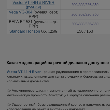
Vector VT-44H # RIVER
300-308/336-350
(ручная)
Vega VG-304
(
ручная, серт.
300-308/336-350
РРР)
ВЕГА ВГ-531 (ручная, серт.
300-308/336-350
РРР)
Standard Horizon
GX-1250s
156 / 163
Какая модель раций на речной диапазон доступнее
Vector VT-44 H River
- речная радиостанция в профессиональ
каналами, выделенными для связи с судами и береговыми слу
нормативным документам.
👉 Алюминиевое шасси и выполненный из ударопрочного поли
механическую прочность Конструкция корпуса снабжена резин
👉 Ударопрочный, брызгозащищенный корпус и надежность ра
использования на реках и внутренних водоемах.