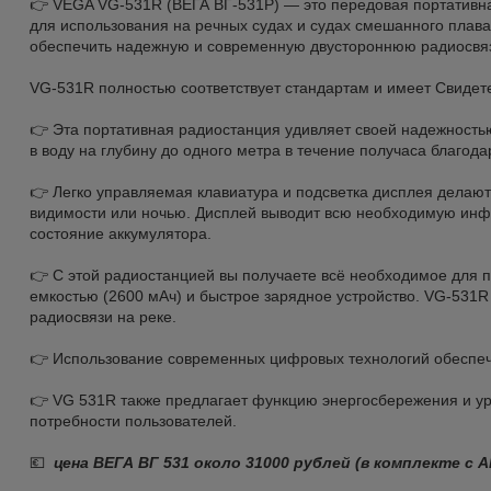
👉 VEGA VG-531R (ВЕГА BГ-531Р) — это передовая портативн
для использования на речных судах и судах смешанного плава
обеспечить надежную и современную двустороннюю радиосвяз
VG-531R полностью соответствует стандартам и имеет Свидете
👉 Эта портативная радиостанция удивляет своей надежность
в воду на глубину до одного метра в течение получаса благода
👉 Легко управляемая клавиатура и подсветка дисплея делают
видимости или ночью. Дисплей выводит всю необходимую инф
состояние аккумулятора.
👉 С этой радиостанцией вы получаете всё необходимое для 
емкостью (2600 мАч) и быстрое зарядное устройство. VG-531
радиосвязи на реке.
👉 Использование современных цифровых технологий обеспечи
👉 VG 531R также предлагает функцию энергосбережения и у
потребности пользователей.
💶
цена ВЕГА BГ 531 около 31000 рублей (в комплекте с А