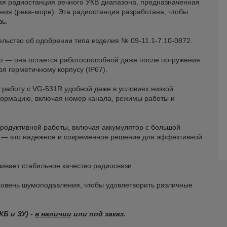
ая радиостанция речного УКВ диапазона, предназначенная
ния (река-море). Эта радиостанция разработана, чтобы
ь.
льство об одобрении типа изделия № 09-11.1-7.10-0872.
ю — она остается работоспособной даже после погружения
ря герметичному корпусу (IP67).
 работу с VG-531R удобной даже в условиях низкой
ормацию, включая номер канала, режимы работы и
продуктивной работы, включая аккумулятор с большой
R — это надежное и современное решение для эффективной
вает стабильное качество радиосвязи.
ровень шумоподавления, чтобы удовлетворить различные
КБ и ЗУ) -
в наличии
или под заказ.