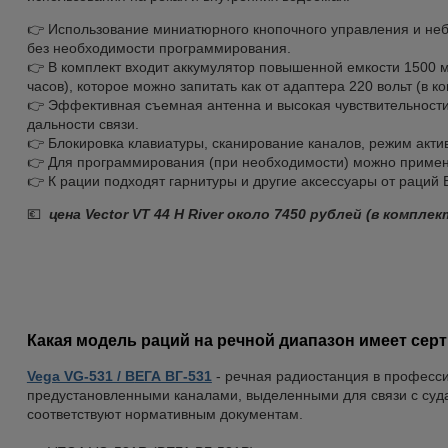
👉 Использование миниатюрного кнопочного управления и не
без необходимости программирования.
👉 В комплект входит аккумулятор повышенной емкости 1500 м
часов), которое можно запитать как от адаптера 220 вольт (в ко
👉 Эффективная съемная антенна и высокая чувствительност
дальности связи.
👉 Блокировка клавиатуры, сканирование каналов, режим акт
👉 Для программирования (при необходимости) можно примен
👉 К рации подходят гарнитуры и другие аксессуары от раций 
💶
цена Vector VT 44 H River около 7450 рублей (в комплек
Какая модель раций на речной диапазон имеет сер
Vega VG-531 / В
ЕГА ВГ-531
- речная радиостанция в професс
предустановленными каналами, выделенными для связи с суд
соответствуют нормативным документам.