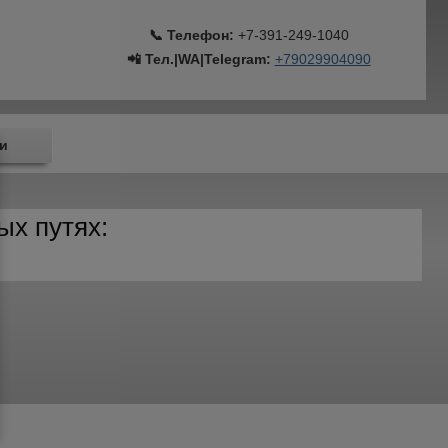
📞 Телефон:
+7-391-249-1040
📲 Тел.|WA|Telegram:
+79029904090
и
ых путях: