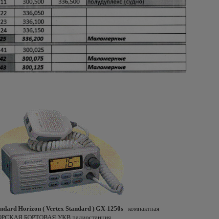
andard
Horizon
(
Vertex
Standard
) GX-1250s
- компактная
РСКАЯ БОРТОВАЯ УКВ радиостанция