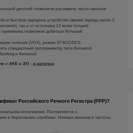
большой дисплей позволили расширить число каналов
Ач и быстрое зарядное устройство (время заряда около 3
мплекте), так и от источника 12 вольт (опция).
и приемника позволили добиться большой
ивации голосом (VOX), режим STSCC/DCS.
ять стандартный программатор типа Kenwood.
Baofeng и Kenwood.
те с АКБ и ЗУ) -
в наличии
тификат Российского Речного Регистра (РРР)?
иональном исполнении. Поставляется с
ами и береговыми службами. Номера каналов и частоты