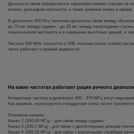
Дальность связи определяется характеристиками станции (в о
антенн, рельефом местности, а также уровнем помех в эфире.
В диапазоне 300 Мгц типичная дальность связи между объек
до 70 км; между судами – до 20 км; между пешеходами с ручн
пересеченной местности и в окружении высотных зданий, а та
Частота 300 MHz относится к УКВ, поэтому плохо огибает рель
чисто работает в прямой видимости.
На каких частотах работают рации речного диапазо
Конкретные частоты в диапазоне 300 - 370 МГц могут варьирова
Как правило, используется стандартная сетка частот (соответст
Основные каналы:
Канал 2 (300,05 МГц) - для связи между судами;
Канал 3 (300,1 МГц) - для связи с диспетчерами шлюзов плоти
Канал 4 (300,15 МГц) - для связи с различными службами речн