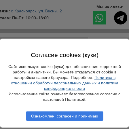
Мы на связи:
вязи:
г. Красноярск, ул. Весны, 2
таем:
Пн-Пт: 10:00–18:00
___
ии речного диапазона (300 - 337 МГц)
В Системы Связ
Согласие cookies (куки)
оты 300 - 337 МГц) для связи на речн
Сайт использует cookie (куки) для обеспечения корректной
работы и аналитики. Вы можете отказаться от cookie в
пользовать
настройках вашего браузера. Подробнее:
Политика в
отношении обработки персональных данных и политика
конфиденциальности
Использование сайта означает безоговорочное согласие с
настоящей Политикой.
Ознакомлен, согласен и принимаю