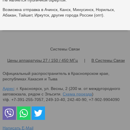
Не является публичной офертой.
Возможна отправка в Ачинск, Канск, Минусинск, Норильск,
Абакан, Тайшет, Иркутск, другие города России (опт).
Системы Связи
Цены аппаратуры 27 / 150 / 450 МГц
|
В Системы Связи
Официальный распространитель в Красноярском крае,
республиках Хакасия и Тыва
Адрес
: г. Красноярск, ул. Весны, 2 (200 м. от междугородного
автовокзала, рядом с Эльсити.
Схема проезда
)
т/ф. +7-391-255-7057, 249-10-40, 242-40-90, +7-902-9904090
Написать E-Mail